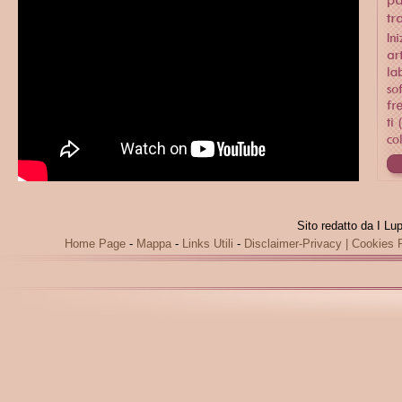
Sito redatto da I Lu
Home Page
-
Mappa
-
Links Utili
-
Disclaimer-Privacy
|
Cookies P